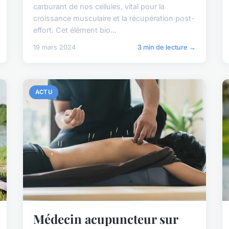
carburant de nos cellules, vital pour la
croissance musculaire et la récupération post-
effort. Cet élément bio...
19 mars 2024
3 min de lecture →
ACTU
Médecin acupuncteur sur