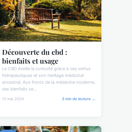
Découverte du cbd :
bienfaits et usage
Le CBD éveille la curiosité grâce à ses vertus
thérapeutiques et son héritage médicinal
ancestral. Aux fronts de la médecine moderne,
ses bienfaits se...
13 mai 2024
3 min de lecture →