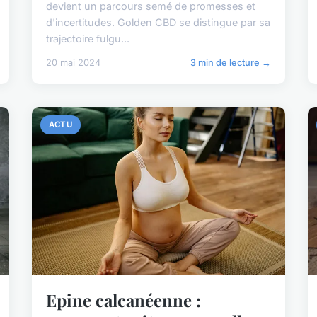
devient un parcours semé de promesses et
d'incertitudes. Golden CBD se distingue par sa
trajectoire fulgu...
20 mai 2024
3 min de lecture →
ACTU
Epine calcanéenne :