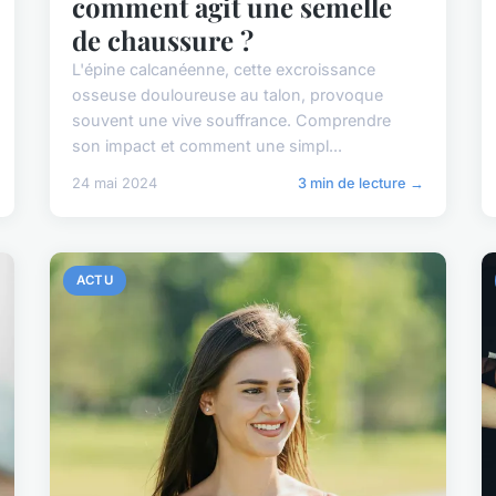
comment agit une semelle
de chaussure ?
L'épine calcanéenne, cette excroissance
osseuse douloureuse au talon, provoque
souvent une vive souffrance. Comprendre
son impact et comment une simpl...
24 mai 2024
3 min de lecture →
ACTU