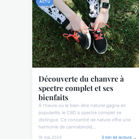
ACTU
Découverte du chanvre à
spectre complet et ses
bienfaits
À l'heure où le bien-être naturel gagne en
popularité, le CBD à spectre complet se
distingue. Ce concentré de nature offre une
harmonie de cannabinoïd...
19 mai 2024
3 min de lecture →