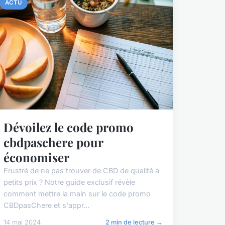
ACTU
Dévoilez le code promo
cbdpaschere pour
économiser
Frustré de ne pas trouver de CBD de qualité à
petits prix ? Notre guide exclusif révèle
comment mettre la main sur le code promo
CBDpasChere et s'appr...
14 mai 2024
2 min de lecture →