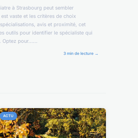
iatre à Strasbourg peut sembler
 est vaste et les critères de choix
pécialisations, avis et proximité, cet
es outils pour identifier le spécialiste qui
Optez pour......
3 min de lecture →
ACTU