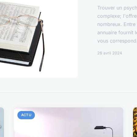
Trouver un psych
complexe; l'offre
nombreux. Entre s
annuaire fournit l
vous correspond. 
26 avril 2024
ACTU