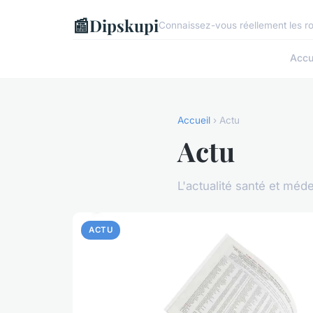
📰
Dipskupi
Connaissez-vous réellement les ro
Accu
Accueil
› Actu
Actu
L'actualité santé et méd
ACTU