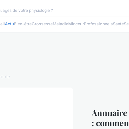
uages de votre physiologie ?
eil
Actu
Bien-être
Grossesse
Maladie
Minceur
Professionnels
Santé
Se
ecine
Annuaire 
: comment