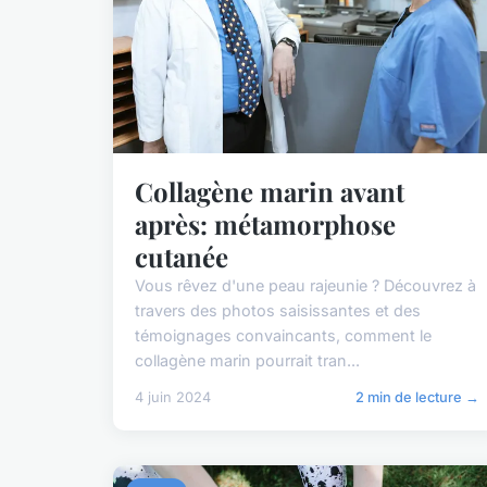
Collagène marin avant
après: métamorphose
cutanée
Vous rêvez d'une peau rajeunie ? Découvrez à
travers des photos saisissantes et des
témoignages convaincants, comment le
collagène marin pourrait tran...
4 juin 2024
2 min de lecture →