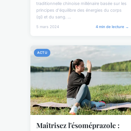
traditionnelle chinoise millénaire basée sur les
principes d'équilibre des énergies du corps
(qi) et du sang. ...
5 mars 2024
4 min de lecture →
ACTU
Maîtrisez l'ésoméprazole :