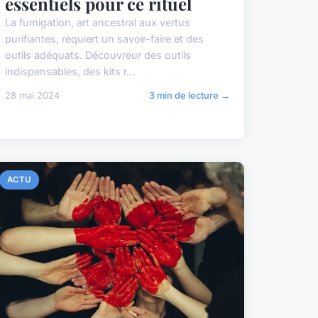
essentiels pour ce rituel
La fumigation, art ancestral aux vertus
purifiantes, requiert un savoir-faire et des
outils adéquats. Découvreur des outils
indispensables, des kits r...
28 mai 2024
3 min de lecture →
ACTU