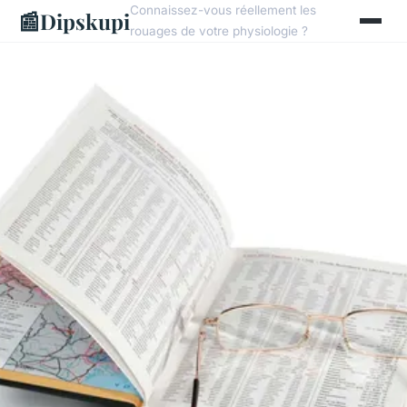
Connaissez-vous réellement les
📰
Dipskupi
rouages de votre physiologie ?