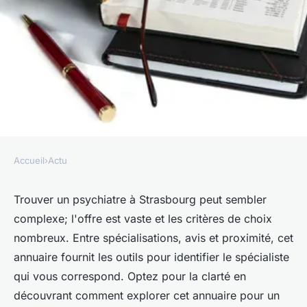
Accueil
›
Actu
ACTU
Annuaire psychiatre à
Trouver un psychiatre à Strasbourg peut sembler
complexe; l'offre est vaste et les critères de choix
Strasbourg : comment s'y
nombreux. Entre spécialisations, avis et proximité, cet
retrouver ?
annuaire fournit les outils pour identifier le spécialiste
qui vous correspond. Optez pour la clarté en
Julie
•
26 avril 2024
•
3 min de lecture
découvrant comment explorer cet annuaire pour un