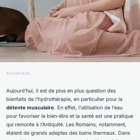
Accueil
›
Actu
ACTU
Quels sont les bienfaits de
Aujourd’hui, il est de plus en plus question des
bienfaits de l’hydrothérapie, en particulier pour la
l'hydrothérapie pour la
détente musculaire
. En effet, l’utilisation de l’eau
détente musculaire ?
pour favoriser le bien-être et la santé est une pratique
qui remonte à l’Antiquité. Les Romains, notamment,
Julie
•
7 janvier 2024
•
5 min de lecture
étaient de grands adeptes des bains thermaux. Dans