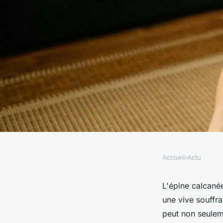
Accueil
›
Actu
ACTU
Epine calcanéenne 
L'épine calcané
une vive souffr
semelle de chaussur
peut non seulem