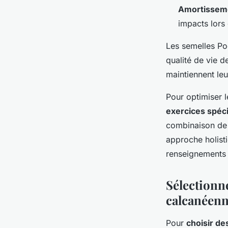
Amortissem
impacts lors 
Les semelles P
qualité de vie d
maintiennent leu
Pour optimiser l
exercices spéc
combinaison de 
approche holist
renseignements 
Sélectionne
calcanéen
Pour
choisir de