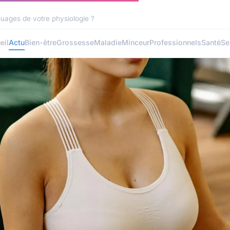
uages de votre physiologie ?
eil
Actu
Bien-être
Grossesse
Maladie
Minceur
Professionnels
Santé
Se