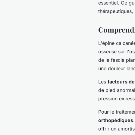
essentiel. Ce gu
thérapeutiques,
Julie
•
24 mai 2024
•
3 min de lecture
Comprendre
L'épine calcané
osseuse sur l'os
de la fascia pla
une douleur lan
Les
facteurs de
de pied anormal
pression excessi
Pour le traiteme
orthopédiques
offrir un amort