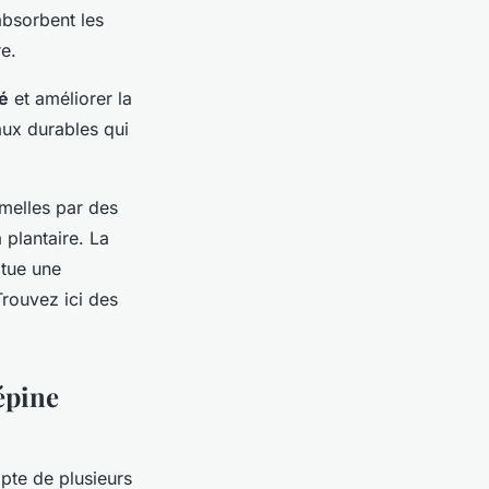
absorbent les
re.
é
et améliorer la
aux durables qui
emelles par des
 plantaire. La
itue une
Trouvez ici des
'épine
mpte de plusieurs