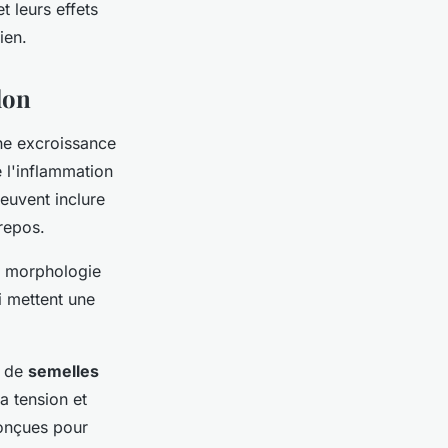
 leurs effets
ien.
lon
une excroissance
 l'inflammation
peuvent inclure
repos.
e morphologie
i mettent une
 de
semelles
la tension et
conçues pour