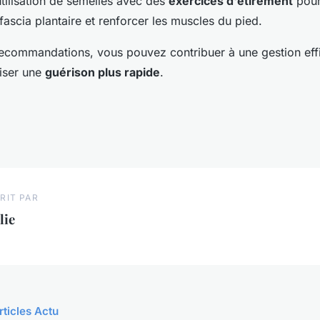
tilisation de semelles avec des
exercices d'étirement
pour
u fascia plantaire et renforcer les muscles du pied.
recommandations, vous pouvez contribuer à une gestion eff
riser une
guérison plus rapide
.
RIT PAR
lie
rticles Actu