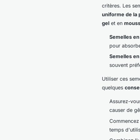
critères. Les se
uniforme de la 
gel
et en
mous
Semelles en
pour absorber
Semelles e
souvent préf
Utiliser ces se
quelques
consei
Assurez-vous
causer de gê
Commencez pa
temps d'utili