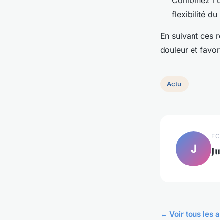
Combinez l'u
flexibilité d
En suivant ces 
douleur et favo
Actu
EC
J
Ju
← Voir tous les a