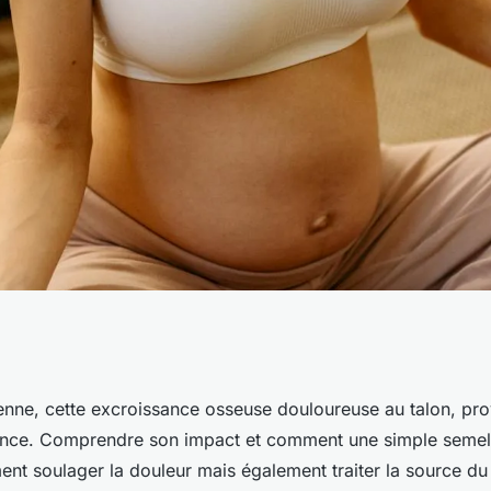
: comment agit une
enne, cette excroissance osseuse douloureuse au talon, pr
ance. Comprendre son impact et comment une simple semel
e ?
ent soulager la douleur mais également traiter la source d