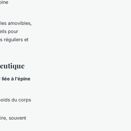
pine
lles amovibles,
eils pour
s réguliers et
peutique
 liée à l'épine
 poids du corps
aire, souvent