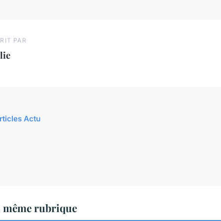
RIT PAR
lie
rticles Actu
a même rubrique