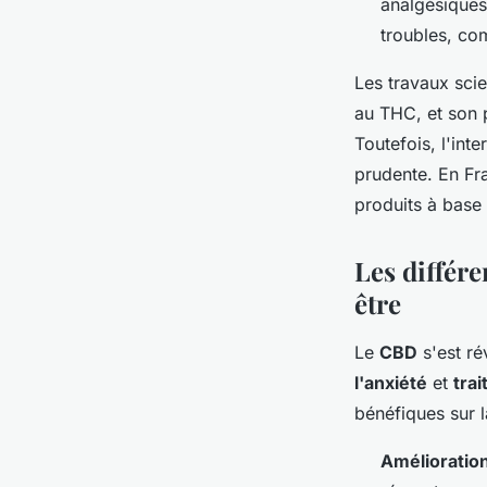
analgésiques,
troubles, co
Les travaux sci
au THC, et son p
Toutefois, l'in
prudente. En Fra
produits à base
Les différe
être
Le
CBD
s'est ré
l'anxiété
et
tra
bénéfiques sur l
Amélioratio