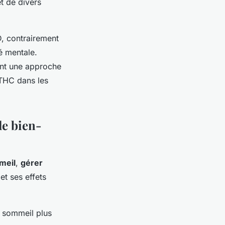
et de divers
D, contrairement
é mentale.
ent une approche
 THC dans les
le bien-
meil
,
gérer
et ses effets
n sommeil plus