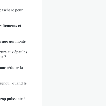
paschere pour
raitements et
arque qui monte
eurs aux épaules
ur ?
our réduire la
 genou : quand le
rop puissante ?