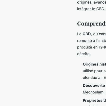
origines, avanc
intégrer le CBD 
Comprendre
Le
CBD
, ou can
remonte à l'anti
produite en 1940
décrite.
Origines his
utilisé pour 
étendue à l'
Découverte 
Mechoulam, o
Propriétés 