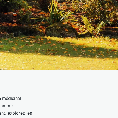
e médicinal
 sommeil
ent, explorez les