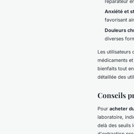
réparateur en
Anxiété et s
favorisant ai
Douleurs ch
diverses for
Les utilisateurs
médicaments et
bienfaits tout e
détaillée des ut
Conseils pr
Pour
acheter d
laboratoire, ind
delà des seuils 
d'extraction pr