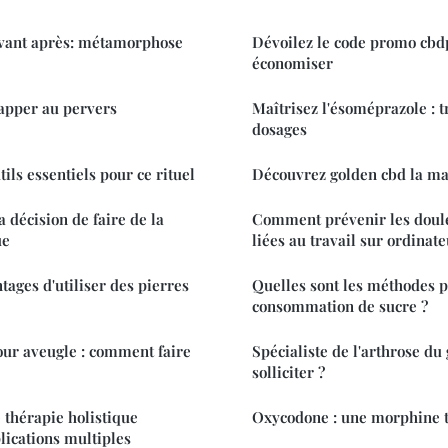
vant après: métamorphose
Dévoilez le code promo cbd
économiser
apper au pervers
Maîtrisez l'ésoméprazole : t
dosages
tils essentiels pour ce rituel
Découvrez golden cbd la m
décision de faire de la
Comment prévenir les doul
ue
liées au travail sur ordinate
tages d'utiliser des pierres
Quelles sont les méthodes p
consommation de sucre ?
our aveugle : comment faire
Spécialiste de l'arthrose du
solliciter ?
 thérapie holistique
Oxycodone : une morphine t
lications multiples