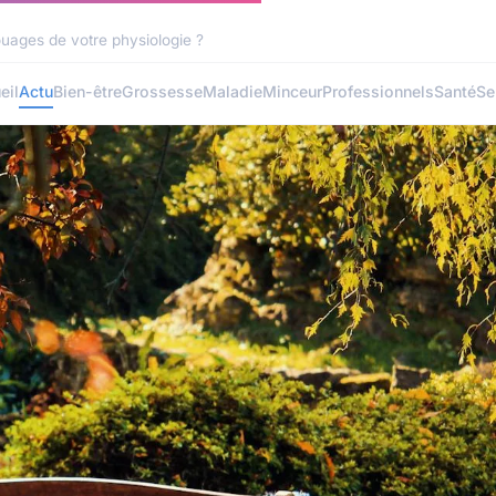
uages de votre physiologie ?
eil
Actu
Bien-être
Grossesse
Maladie
Minceur
Professionnels
Santé
Se