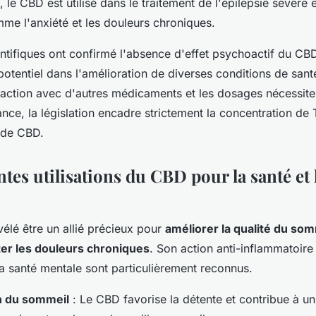
 le CBD est utilisé dans le traitement de l'épilepsie sévère 
mme l'anxiété et les douleurs chroniques.
entifiques ont confirmé l'absence d'effet psychoactif du CB
otentiel dans l'amélioration de diverses conditions de sant
teraction avec d'autres médicaments et les dosages nécessit
nce, la législation encadre strictement la concentration de
 de CBD.
ntes utilisations du CBD pour la santé et 
vélé être un allié précieux pour
améliorer la qualité du som
iter les douleurs chroniques
. Son action anti-inflammatoire 
a santé mentale sont particulièrement reconnus.
n du sommeil
: Le CBD favorise la détente et contribue à u