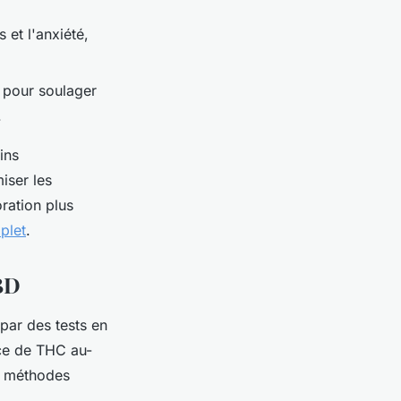
 et l'anxiété,
é pour soulager
.
ins
iser les
oration plus
plet
.
CBD
par des tests en
nce de THC au-
es méthodes