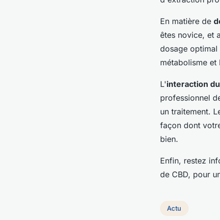
En matière de
d
êtes novice, et 
dosage optimal v
métabolisme et l
L'
interaction 
professionnel de
un traitement. L
façon dont votr
bien.
Enfin, restez in
de CBD, pour une 
Actu