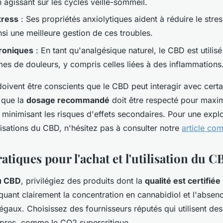
 agissant sur les cycles veille-sommeil.
tress
: Ses propriétés anxiolytiques aident à réduire le stress
nsi une meilleure gestion de ces troubles.
roniques
: En tant qu'analgésique naturel, le CBD est utilis
mes de douleurs, y compris celles liées à des inflammations
 doivent être conscients que le CBD peut interagir avec certa
 que la
dosage recommandé
doit être respecté pour maxim
n minimisant les risques d'effets secondaires. Pour une expl
ilisations du CBD, n'hésitez pas à consulter notre
article com
atiques pour l'achat et l'utilisation du 
u CBD
, privilégiez des produits dont la
qualité est certifiée
iquant clairement la concentration en cannabidiol et l'abse
légaux. Choisissez des fournisseurs réputés qui utilisent d
opres, comme le CO2 supercritique.