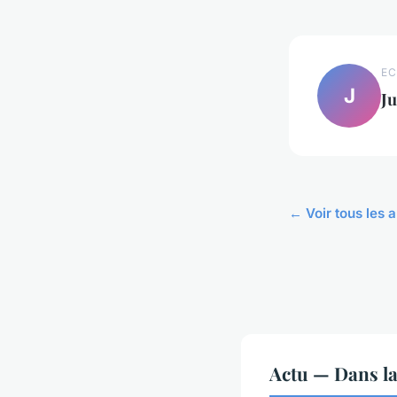
EC
J
Ju
← Voir tous les a
Actu — Dans l