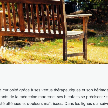
bienfaits et usage
a curiosité grâce à ses vertus thérapeutiques et son héritag
fronts de la médecine moderne, ses bienfaits se précisent :
eté atténuée et douleurs maîtrisées. Dans les lignes qui suiv