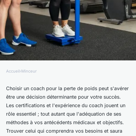
Accueil
›
Minceur
MINCEUR
Perte de poids : Comment
Choisir un coach pour la perte de poids peut s'avérer
être une décision déterminante pour votre succès.
choisir un coach pour vous
Les certifications et l'expérience du coach jouent un
accompagner ?
rôle essentiel ; tout autant que l'adéquation de ses
méthodes à vos antécédents médicaux et objectifs.
Lucie
•
29 mars 2024
•
3 min de lecture
Trouver celui qui comprendra vos besoins et saura