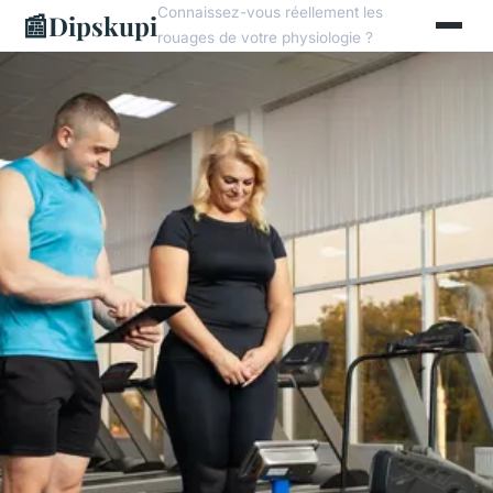
Connaissez-vous réellement les
📰
Dipskupi
rouages de votre physiologie ?