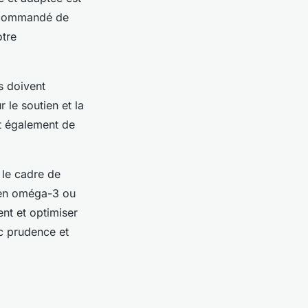
 recommandé de
otre
s doivent
 le soutien et la
t également de
 le cadre de
 en oméga-3 ou
ent et optimiser
ec prudence et