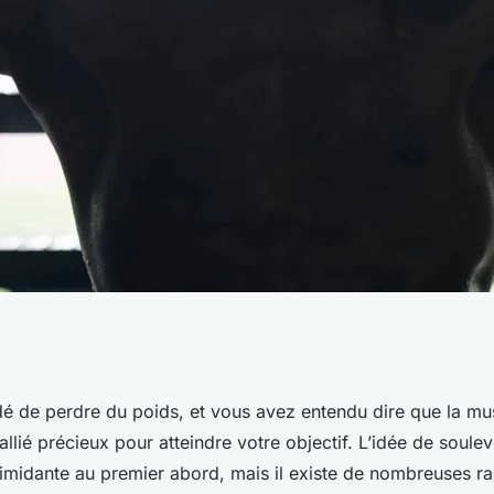
 musculation dans
é de perdre du poids, et vous avez entendu dire que la mu
 allié précieux pour atteindre votre objectif. L’idée de soule
rte de poids
timidante au premier abord, mais il existe de nombreuses r