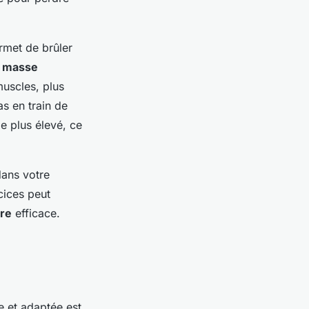
rmet de brûler
a
masse
muscles, plus
s en train de
e plus élevé, ce
dans votre
cices peut
re
efficace.
e et adaptée est