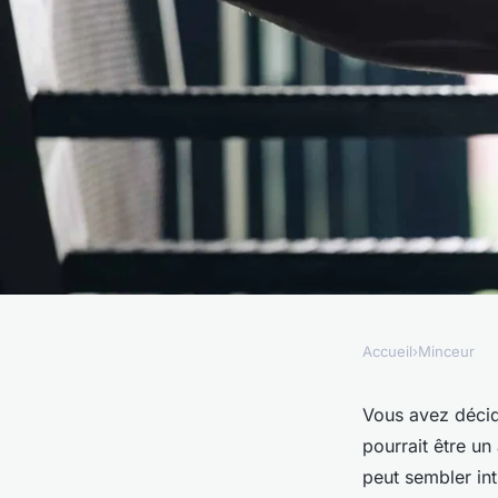
Accueil
›
Minceur
MINCEUR
Les avantages de la
Vous avez décid
pourrait être un
un programme de pe
peut sembler in