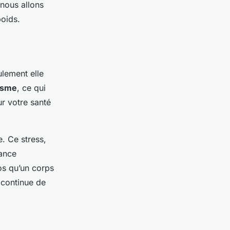
 nous allons
oids.
ulement elle
isme
, ce qui
r votre santé
. Ce stress,
sance
os qu’un corps
 continue de