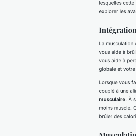
lesquelles cette
explorer les av
Lucie
•
7 janvier 2024
•
5 min de lecture
Intégratio
La musculation 
vous aide à brû
vous aide à per
globale et votre
Lorsque vous fa
couplé à une al
musculaire
. À 
moins musclé. C’
brûler des calor
Musculatio