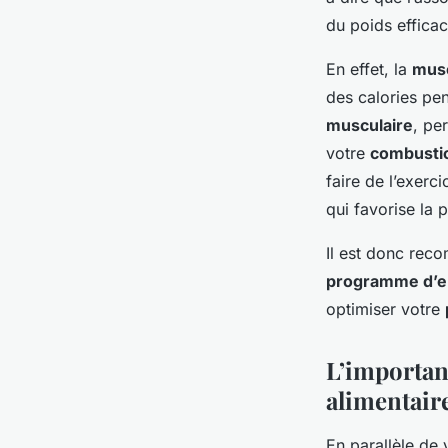
du poids effica
En effet, la
musc
des calories pe
musculaire
, pe
votre
combustio
faire de l’exerc
qui favorise la 
Il est donc reco
programme d’e
optimiser votre
L’importan
alimentair
En parallèle de