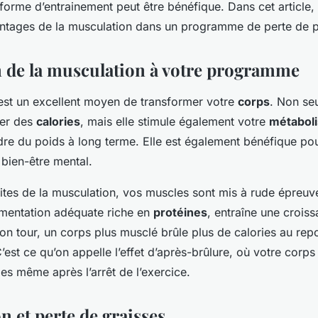
 forme d’entrainement peut être bénéfique. Dans cet article,
antages de la musculation dans un programme de perte de p
n de la musculation à votre programme
est un excellent moyen de transformer votre
corps
. Non se
ler des
calories
, mais elle stimule également votre
métabol
dre du poids à long terme. Elle est également bénéfique pou
 bien-être mental.
ites de la musculation, vos muscles sont mis à rude épreuve
imentation adéquate riche en
protéines
, entraîne une crois
son tour, un corps plus musclé brûle plus de calories au rep
est ce qu’on appelle l’effet d’après-brûlure, où votre corps
ies même après l’arrêt de l’exercice.
n et perte de graisses