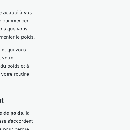
e adapté à vos
 de commencer
fois que vous
enter le poids.
 et qui vous
t votre
 du poids et à
 votre routine
nt
e de poids
, la
ess s’accordent
de pour perdre