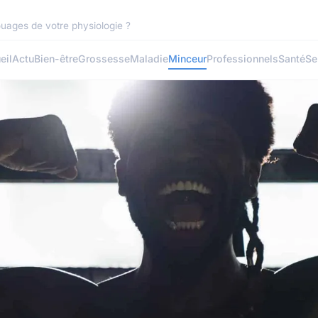
uages de votre physiologie ?
eil
Actu
Bien-être
Grossesse
Maladie
Minceur
Professionnels
Santé
Se