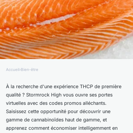
Accueil
›
Bien-être
BIEN-ÊTRE
Stormrock high, code promo
À la recherche d'une expérience THCP de première
qualité ? Stormrock High vous ouvre ses portes
pour thcp de qualité
virtuelles avec des codes promos alléchants.
Saisissez cette opportunité pour découvrir une
Damien
•
4 mai 2024
•
3 min de lecture
gamme de cannabinoïdes haut de gamme, et
apprenez comment économiser intelligemment en