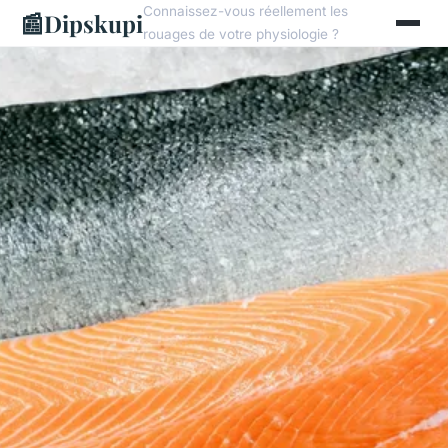
Connaissez-vous réellement les
📰
Dipskupi
rouages de votre physiologie ?