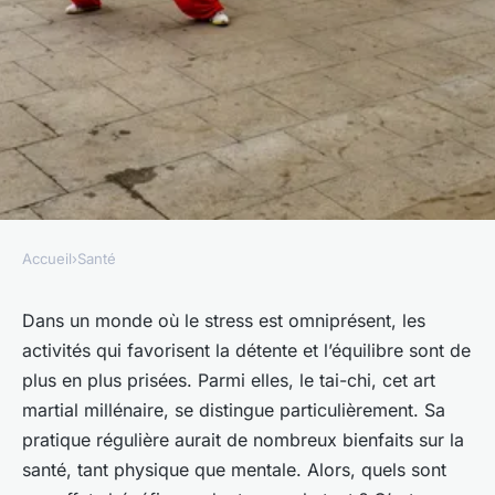
Accueil
›
Santé
SANTÉ
les effets bénéfiques de la
Dans un monde où le stress est omniprésent, les
activités qui favorisent la détente et l’équilibre sont de
pratique régulière du tai-chi
plus en plus prisées. Parmi elles, le
tai-chi
, cet art
sur la santé
martial millénaire, se distingue particulièrement. Sa
pratique régulière aurait de nombreux bienfaits sur la
Pierre
•
7 janvier 2024
•
6 min de lecture
santé, tant physique que mentale. Alors, quels sont