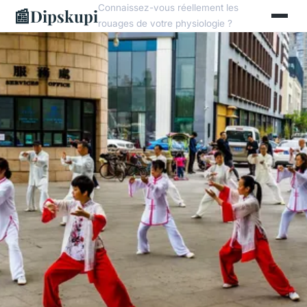
Connaissez-vous réellement les
📰
Dipskupi
rouages de votre physiologie ?