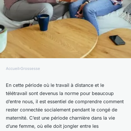
Accueil
›
Grossesse
GROSSESSE
Comment rester connectée
En cette période où le travail à distance et le
télétravail sont devenus la norme pour beaucoup
socialement pendant le congé
d’entre nous, il est essentiel de comprendre comment
de maternité ?
rester connectée socialement pendant le congé de
maternité. C’est une période charnière dans la vie
Alice
•
7 janvier 2024
•
5 min de lecture
d’une femme, où elle doit jongler entre les