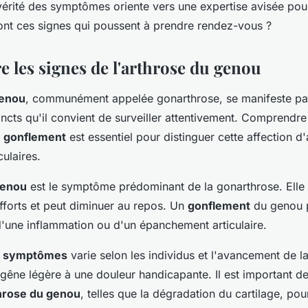
vérité des symptômes oriente vers une expertise avisée pou
ont ces signes qui poussent à prendre rendez-vous ?
e les signes de l'arthrose du genou
genou
, communément appelée gonarthrose, se manifeste pa
cts qu'il convient de surveiller attentivement. Comprendre 
u
gonflement
est essentiel pour distinguer cette affection d
culaires.
genou
est le symptôme prédominant de la gonarthrose. Elle
fforts et peut diminuer au repos. Un
gonflement
du genou 
d'une inflammation ou d'un épanchement articulaire.
s symptômes
varie selon les individus et l'avancement de la
 gêne légère à une douleur handicapante. Il est important de
throse du genou
, telles que la dégradation du cartilage, po