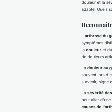
douleur et la sé
adapté. Quels s
Julie
•
11 avril 2024
•
3 min de lecture
Reconnaîtr
L'
arthrose du 
symptômes distin
la
douleur
et d
de douleurs arti
La
douleur au 
souvent lors d'e
survenir, signe 
La
sévérité de
peut aller d'une
causes de l'ar