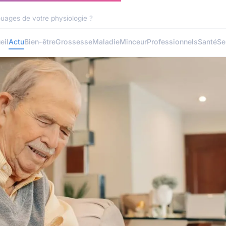
uages de votre physiologie ?
eil
Actu
Bien-être
Grossesse
Maladie
Minceur
Professionnels
Santé
Se