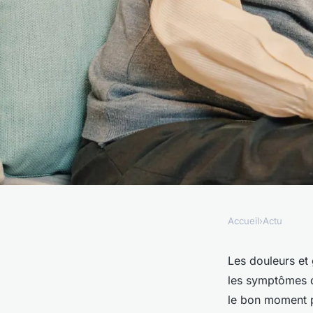
Accueil
›
Actu
ACTU
Spécialiste de l'art
Les douleurs et
les symptômes de
quand le solliciter ?
le bon moment po