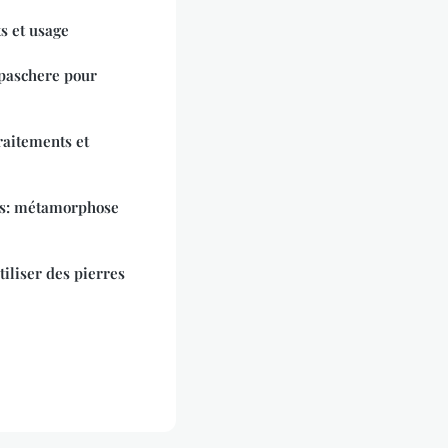
s et usage
paschere pour
raitements et
ès: métamorphose
tiliser des pierres