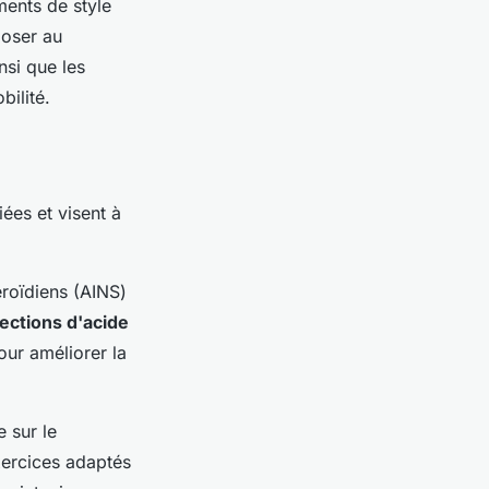
ments de style
poser au
nsi que les
bilité.
ées et visent à
roïdiens (AINS)
jections d'acide
our améliorer la
 sur le
xercices adaptés